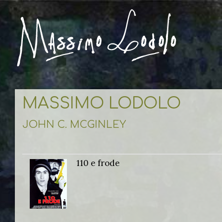
MASSIMO LODOLO
JOHN C. MCGINLEY
110 e frode