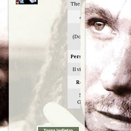
The virginian
Anno:
1946
(Doppiaggio
2003)
Personaggio:
Il virginiano
Regia di:
Stuart
Gilmore