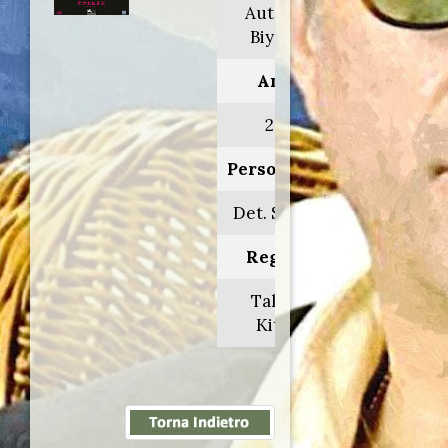
Autoreiji:
Biyondo
Anno:
2012
Personaggio:
Det. Shigeta
Regia di:
Takeshi
Kitano