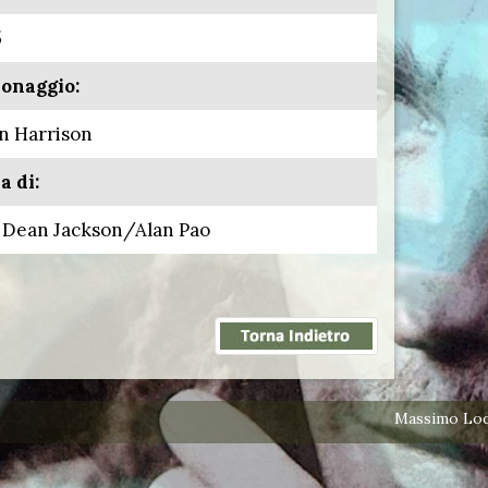
5
onaggio:
n Harrison
a di:
 Dean Jackson/Alan Pao
Massimo Lodo