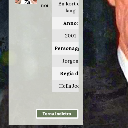
En kort en
noi
lang
Anno:
2001
Personaggio:
Jørgen
Regia di:
Hella Joof