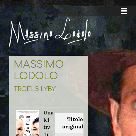
MASSIMO
LODOLO
TROELS LYBY
Una
Titolo
lei
originale:
tra
di