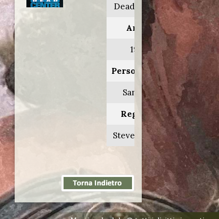
Dead center
Anno:
1993
Personaggio:
Sanders
Regia di:
Steve Carver