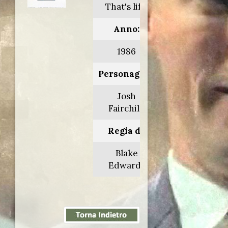
That's life!
Anno:
1986
Personaggio:
Josh
Fairchild
Regia di:
Blake
Edwards