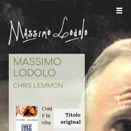
MASSIMO
LODOLO
CHRIS LEMMON
Così
Titolo
è la
originale:
vita