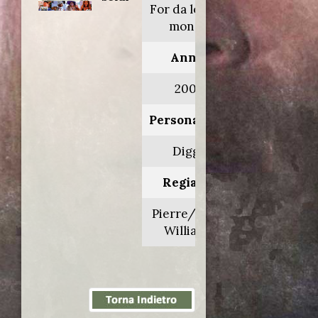
For da love of
money
Anno:
2002
Personaggio:
Diggs
Regia di:
Pierre/Mike
Williams