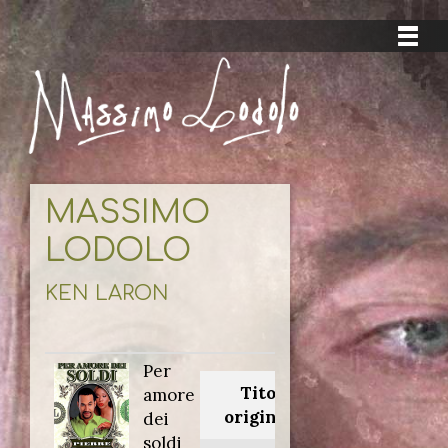
MASSIMO
LODOLO
KEN LARON
Per
Titolo
amore
originale:
dei
soldi