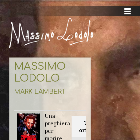
MASSIMO
LODOLO
MARK LAMBERT
Una
Titolo
preghiera
originale:
per
morire