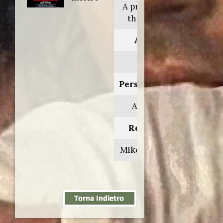
A prayer for
the dying
Anno:
1987
Personaggio:
Ainsley
Regia di:
Mike Hodges