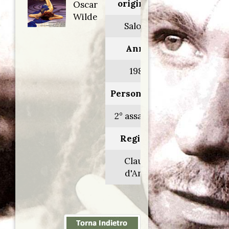
originale:
Oscar
Wilde
Salome
Anno:
1986
Personaggio:
2° assassino
Regia di:
Claude
d'Anna