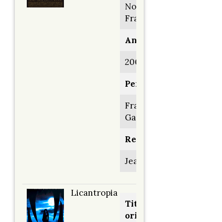
Nouvelle-
France
Anno:
2004
Personaggio:
François le
Gardeur
Regia di:
Jean Beaudin
Licantropia
Titolo
originale: