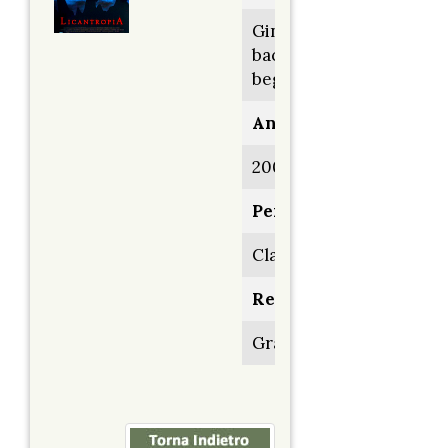
Ginger snaps
back: The
beginning
Anno:
2004
Personaggio:
Claude
Regia di:
Grant Harvey