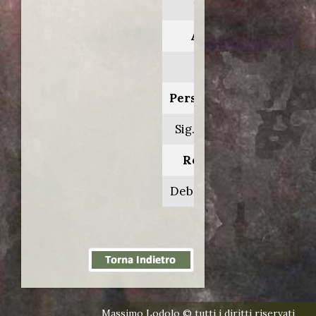
trace
Anno:
2018
Personaggio:
Sig. Walters
Regia di:
Debra Granik
Massimo Lodolo © tutti i diritti riservati