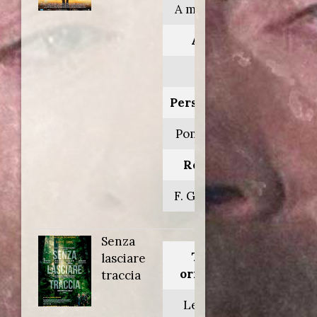
A man apart
Anno:
2003
Personaggio:
Pomona Joe
Regia di:
F. Gary Gray
Senza
Titolo
lasciare
originale:
traccia
Leave no