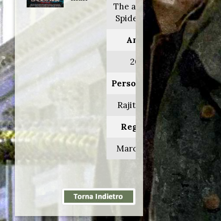
The amazing
Spider-man
Anno:
2012
Personaggio:
Rajit Ratha
Regia di:
Marc Webb