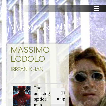
MASSIMO
LODOLO
IRRFAN KHAN
The
Titolo
amazing
originale:
Spider-
man