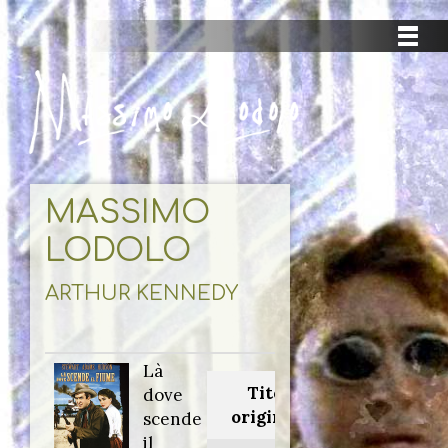
MASSIMO
LODOLO
ARTHUR KENNEDY
Là
Titolo
dove
originale:
scende
il