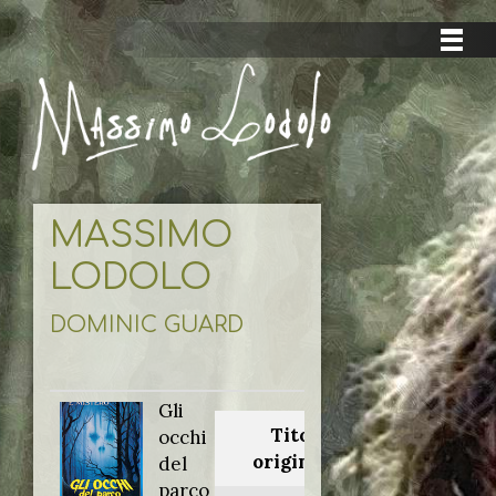
MASSIMO
LODOLO
DOMINIC GUARD
Gli
Titolo
occhi
originale:
del
parco