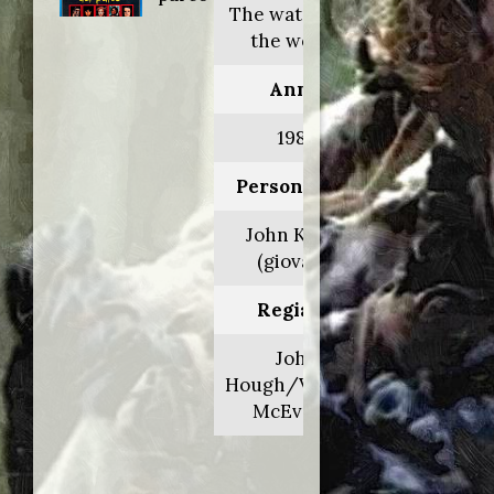
The watcher in
the woods
Anno:
1980
Personaggio:
John Keller
(giovane)
Regia di:
John
Hough/Vincent
McEveety