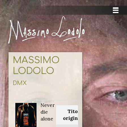
MASSIMO
LODOLO
DMX
Never
Titolo
die
originale:
alone