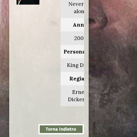
Never die
alone
Anno:
2004
Personaggio:
King David
Regia di:
Ernest
Dickerson