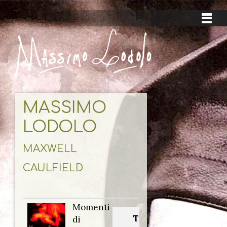
MASSIMO
LODOLO
MAXWELL
CAULFIELD
Momenti
Titolo
di