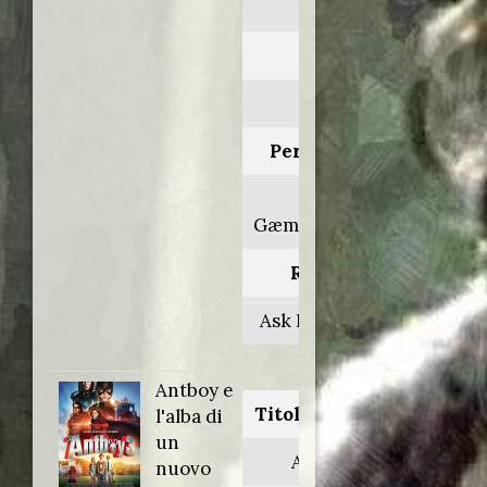
hævn
Anno:
2014
Personaggio:
Dott.
Gæmelkrå/Pulce
Regia di:
Ask Hasselbalch
Antboy e
Titolo originale:
l'alba di
un
Antboy 3
nuovo