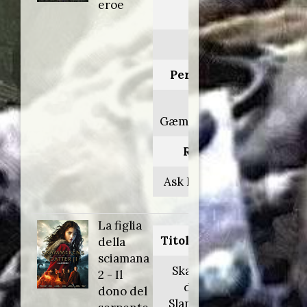
eroe
Anno:
2016
Personaggio:
Dott.
Gæmelkrå/Pulce
Regia di:
Ask Hasselbalch
La figlia
Titolo originale:
della
sciamana
Skammerens
2 - Il
datter II:
dono del
Slangens gave