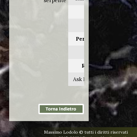
serpente
Anno:
2019
Personaggio:
Sarkan
Regia di:
Ask Hasselbalch
Massimo Lodolo © tutti i diritti riservati