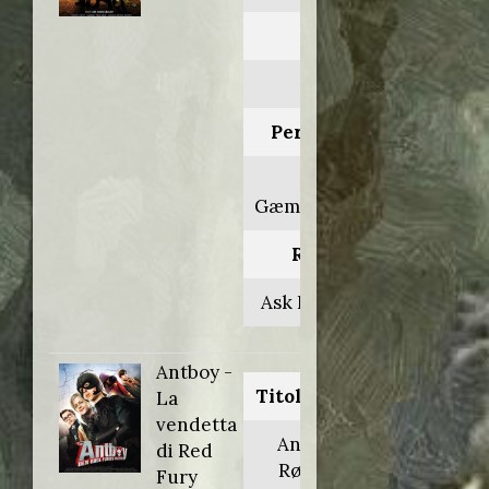
Anno:
2013
Personaggio:
Dott.
Gæmelkrå/Pulce
Regia di:
Ask Hasselbalch
Antboy -
Titolo originale:
La
vendetta
Antboy: Den
di Red
Røde Furies
Fury