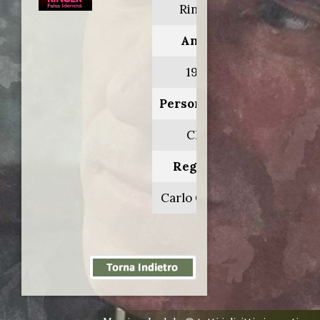
Ringer
Anno:
1996
Personaggio:
Clay
Regia di:
Carlo Gustaff