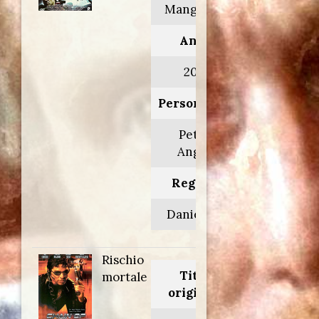
Mang Lung
Anno:
2005
Personaggio:
Petros
Angelo
Regia di:
Daniel Lee
Rischio
Titolo
mortale
originale: