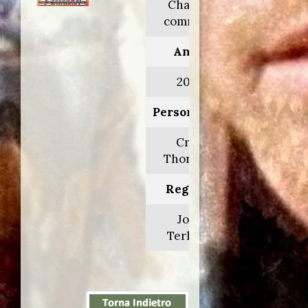
Chain of
command
Anno:
2000
Personaggio:
Craig
Thornton
Regia di:
John
Terlesky