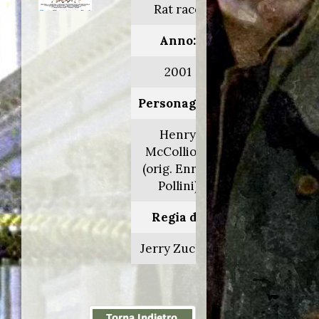
Rat race
Anno:
2001
Personaggio:
Henry
McCollions
(orig. Enrico
Pollini)
Regia di:
Jerry Zucker