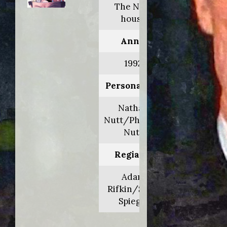
The Nutt
house
Anno:
1992
Personaggio:
Nathan
Nutt/Philbert
Nutt
Regia di:
Adam
Rifkin/Scott
Spiegel