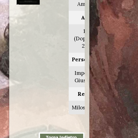
Amadeus
Anno:
1984
(Doppiaggio
2002)
Personaggio:
Imperatore
Giuseppe II
Regia di:
Milos Forman