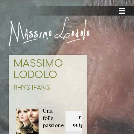
MASSIMO
LODOLO
RHYS IFANS
Una
Titolo
folle
originale:
passione