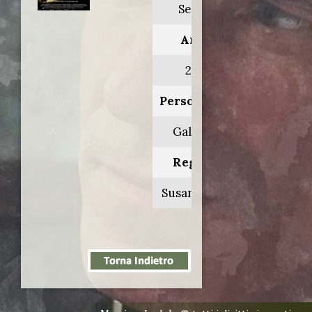
Serena
Anno:
2014
Personaggio:
Galloway
Regia di:
Susanne Bier