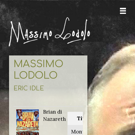
MASSIMO
LODOLO
ERIC IDLE
Brian di
Titolo originale:
Nazareth
Monty Python's life of