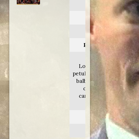
Brian
Anno:
1979
Personaggio:
Stan-
Loretta/Giovane
petulante/Carceriere
balbuziente/Uomo
crocifisso che
canta/Voce fuori
campo
Regia di:
Terry Jones