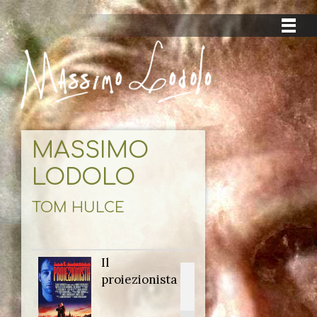
MASSIMO
LODOLO
TOM HULCE
Il
Titolo
proiezionista
originale: