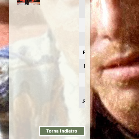
The inner
circle
Anno:
1991
Personaggio:
Ivan Sanshin
Regia di:
Andrei
Konchalovsky