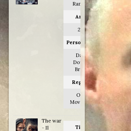
Rampart
Anno:
2011
Personaggio:
David
Douglas
Brown
Regia di:
Oren
Moverman
The war
Titolo
- Il