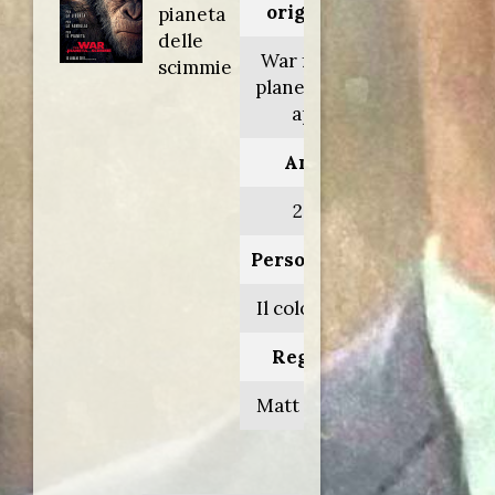
originale:
pianeta
delle
War for the
scimmie
planet of the
apes
Anno:
2017
Personaggio:
Il colonnello
Regia di:
Matt Reeves