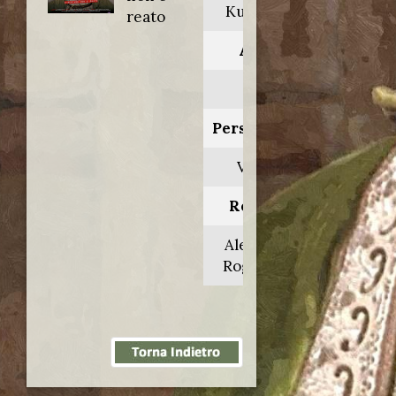
Kukushka
reato
Anno:
2002
Personaggio:
Veikko
Regia di:
Aleksandr
Rogozhkin