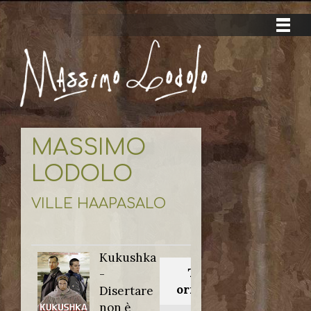
MASSIMO
LODOLO
VILLE HAAPASALO
Kukushka
Titolo
-
originale:
Disertare
non è