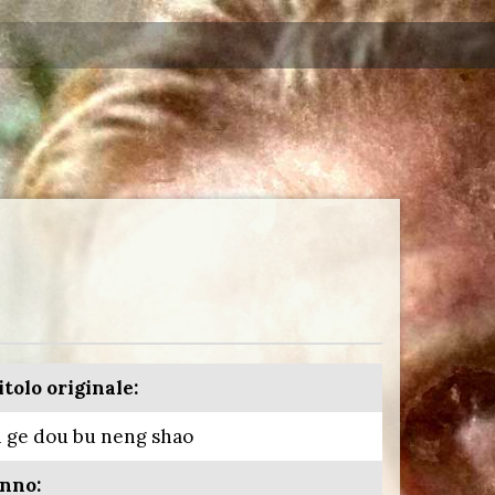
itolo originale:
i ge dou bu neng shao
nno: