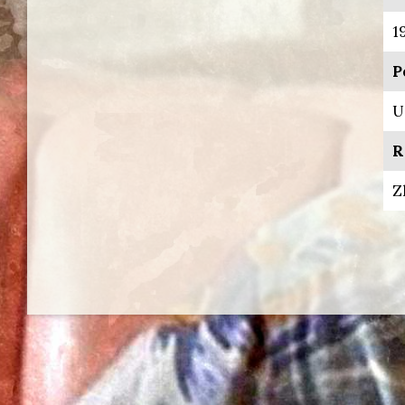
1
P
U
R
Z