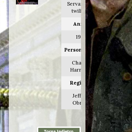
Servants of
twilight
Anno:
1991
Personaggio:
Charlie
Harrison
Regia di:
Jeffrey
Obrow