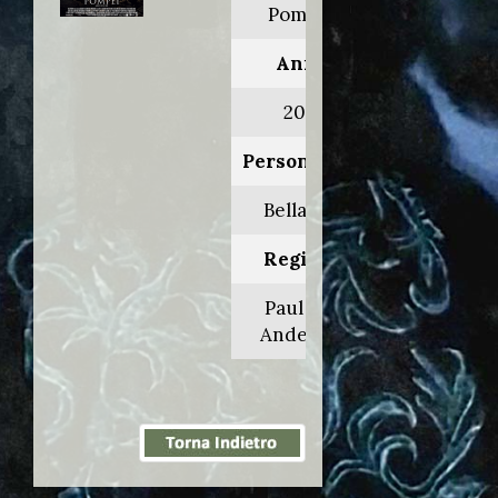
Pompeii
Anno:
2014
Personaggio:
Bellatore
Regia di:
Paul W.S.
Anderson