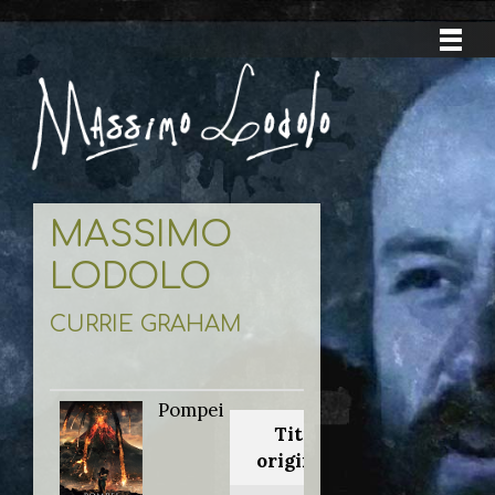
MASSIMO
LODOLO
CURRIE GRAHAM
Pompei
Titolo
originale: