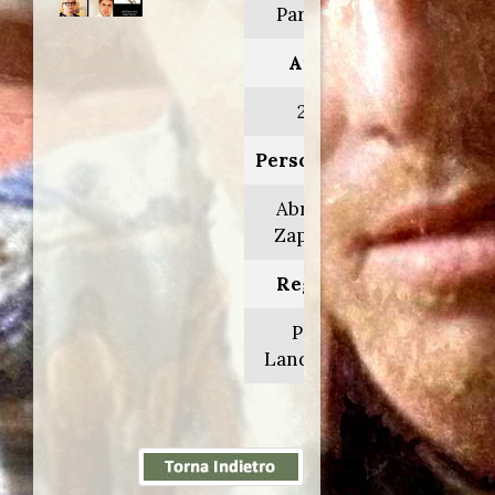
Parkland
Anno:
2013
Personaggio:
Abraham
Zapruder
Regia di:
Peter
Landesman