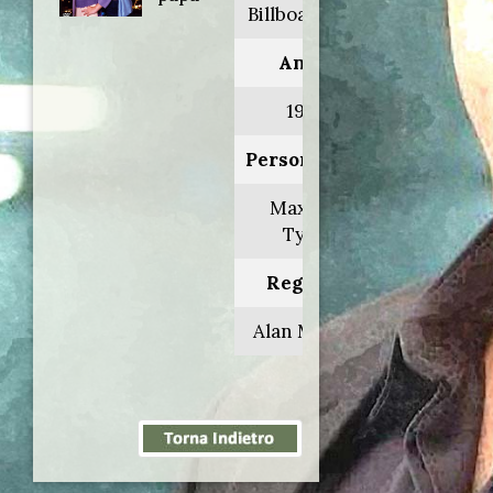
Billboard dad
Anno:
1998
Personaggio:
Maxwell
Tyler
Regia di:
Alan Metter