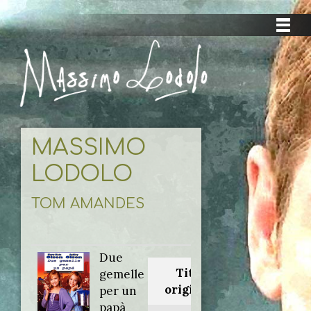
MASSIMO
LODOLO
TOM AMANDES
Due
Titolo
gemelle
originale:
per un
papà