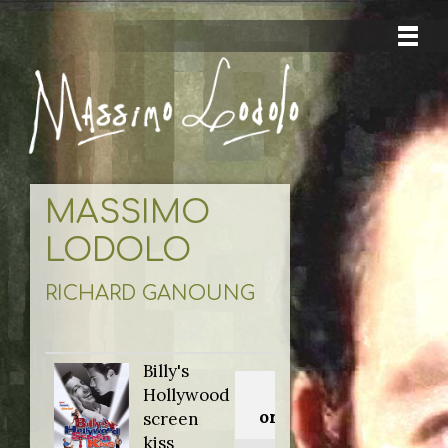
MASSIMO
LODOLO
RICHARD GANOUNG
Billy's
Titolo
Hollywood
originale:
screen
kiss