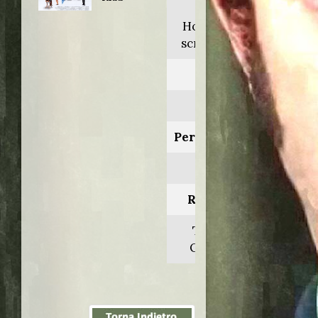
Billy's
Hollywood
screen kiss
Anno:
1998
Personaggio:
Perry
Regia di:
Tommy
O'Haver