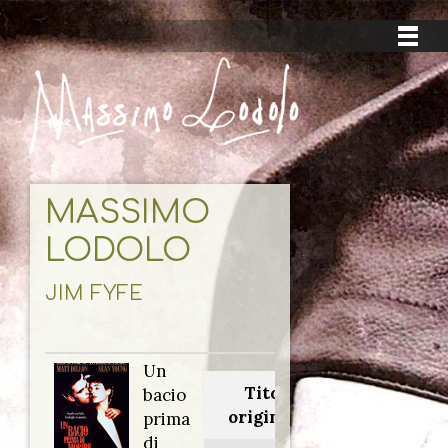
MASSIMO
LODOLO
JIM FYFE
Un
Titolo
bacio
originale:
prima
di