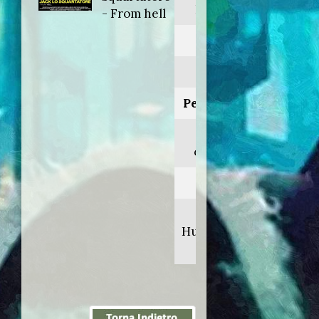
From hell
- From hell
Anno:
2001
Personaggio:
Netley il
cocchiere
Regia di:
Albert
Hughes/Allen
Hughes