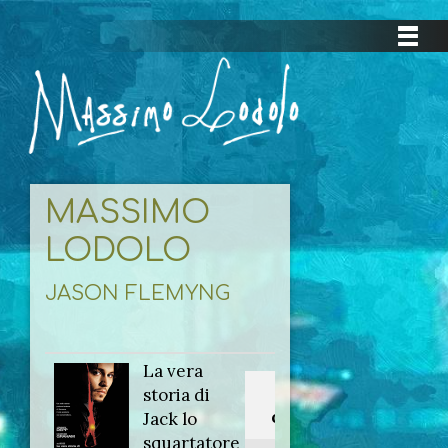
MASSIMO
LODOLO
JASON FLEMYNG
La vera
Titolo
storia di
originale:
Jack lo
squartatore