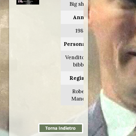
Big shots
Anno:
1987
Personaggio:
Venditore di
bibbie
Regia di:
Robert
Mandel