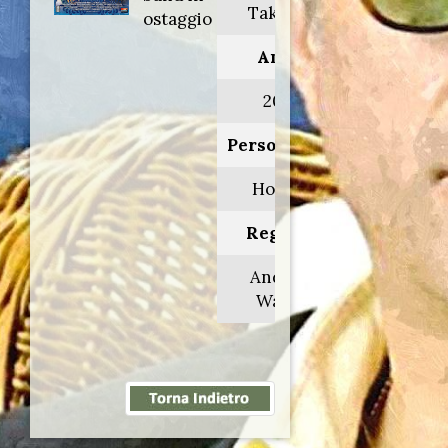
Taking 5
ostaggio
Anno:
2007
Personaggio:
Hollace
Regia di:
Andrew
Waller