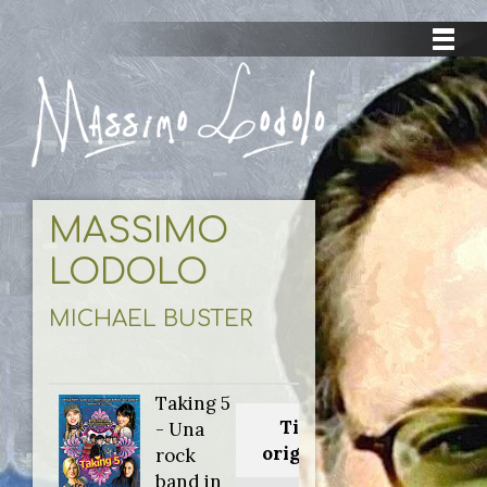
MASSIMO
LODOLO
MICHAEL BUSTER
Taking 5
Titolo
- Una
originale:
rock
band in