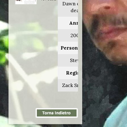
Dawn of the
dead
Anno:
2004
Personaggio:
Steve
Regia di:
Zack Snyder