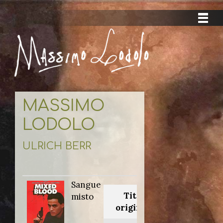
MASSIMO
LODOLO
ULRICH BERR
Sangue
Titolo
misto
originale: