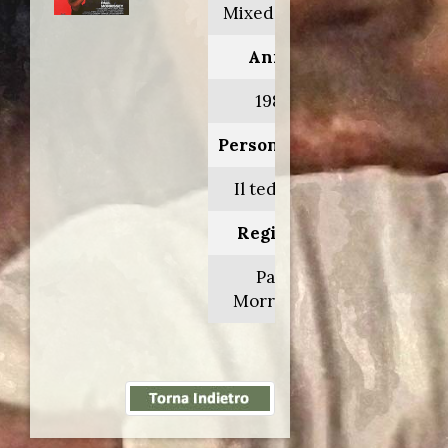
Mixed blood
Anno:
1984
Personaggio:
Il tedesco
Regia di:
Paul
Morrissey