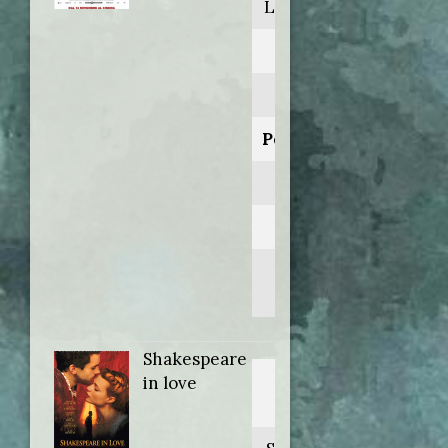
Love actually
Anno:
2003
Personaggio:
Jamie
Regia di:
Richard
Curtis
Shakespeare
Titolo
in love
originale: