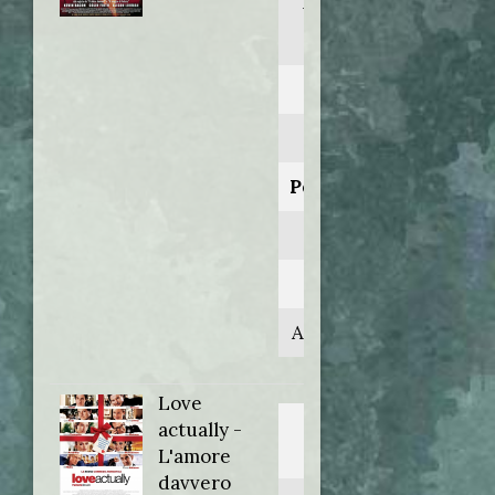
Where the
truth lies
Anno:
2005
Personaggio:
Vince
Regia di:
Atom Egoyan
Love
Titolo
actually -
originale:
L'amore
davvero