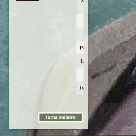
Shakespeare
in love
Anno:
1998
Personaggio:
Lord Wessex
Regia di:
John Madden