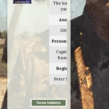
The longest
yard
Anno:
2005
Personaggio:
Capitano
Knauer
Regia di:
Peter Segal