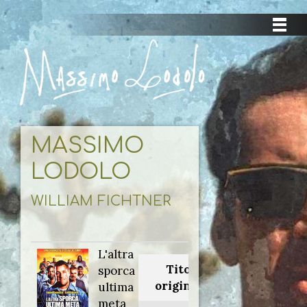
MASSIMO
LODOLO
WILLIAM FICHTNER
L'altra
Titolo
sporca
originale:
ultima
meta