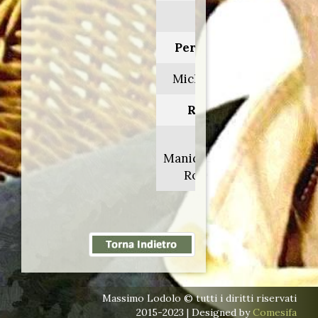
2010
Personaggio:
Michael Booth
Regia di:
Ethan
Maniquis/Robert
Rodriguez
Massimo Lodolo © tutti i diritti riservati
2015-2023 | Designed by
Comesifa