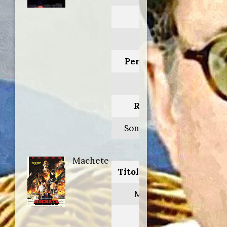
Anno:
1990
Personaggio:
Stan
Regia di:
Sondra Locke
Machete
Titolo originale:
Machete
Anno: