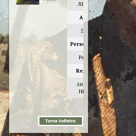
Jill Rips
Anno:
2000
Personaggio:
Peerse
Regia di:
Anthony
Hickox