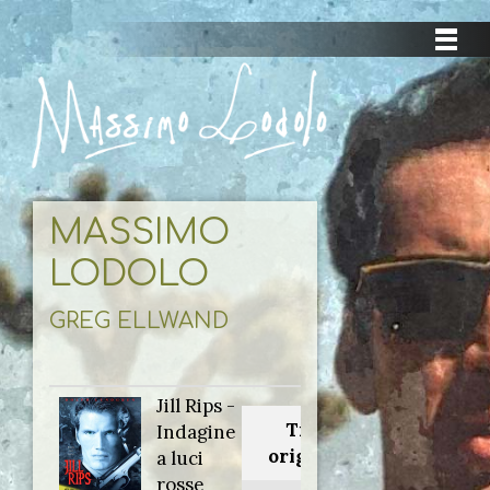
MASSIMO
LODOLO
GREG ELLWAND
Jill Rips -
Titolo
Indagine
originale:
a luci
rosse