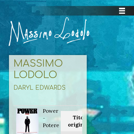
MASSIMO
LODOLO
DARYL EDWARDS
Power
Titolo
-
originale:
Potere