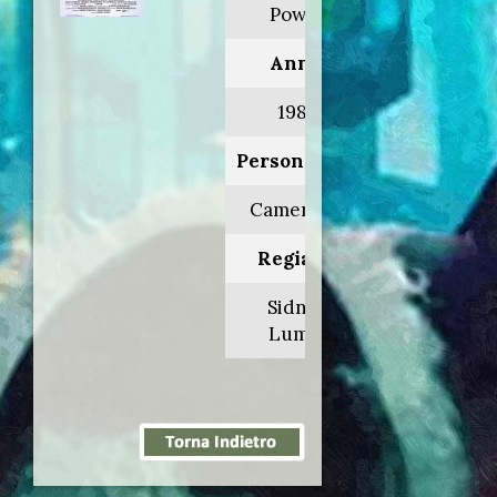
Power
Anno:
1986
Personaggio:
Cameriere
Regia di:
Sidney
Lumet