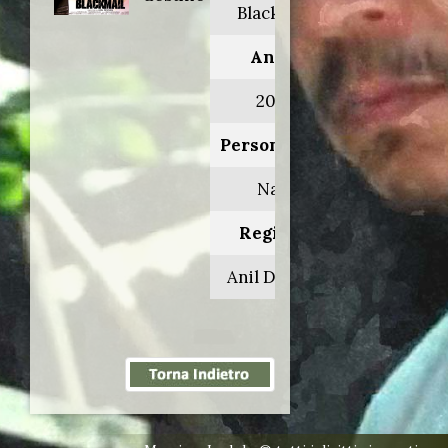
Blackmail
Anno:
2005
Personaggio:
Naik
Regia di:
Anil Devgan