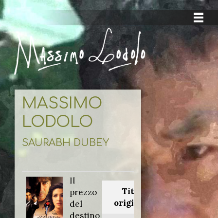
MASSIMO
LODOLO
SAURABH DUBEY
Il
Titolo
prezzo
originale:
del
destino