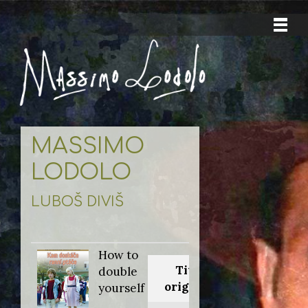
MASSIMO
LODOLO
LUBOŠ DIVIŠ
How to
Titolo
double
originale:
yourself