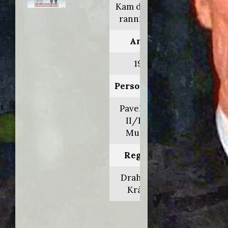
Kam doskáče
ranní ptáče
Anno:
1987
Personaggio:
Pavel Musil
II/Pavel
Musil III
Regia di:
Drahomíra
Králová