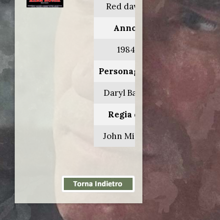
Red dawn
Anno:
1984
Personaggio:
Daryl Bates
Regia di:
John Milius