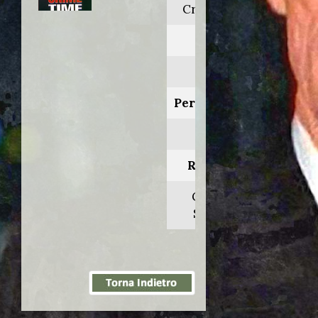
Crimetime
Anno:
1996
Personaggio:
Simon
Regia di:
George
Sluizer