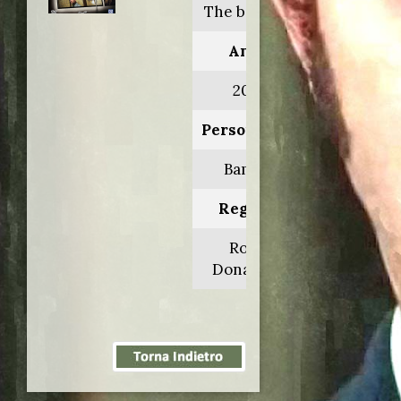
The bank job
Anno:
2008
Personaggio:
Bambas
Regia di:
Roger
Donaldson