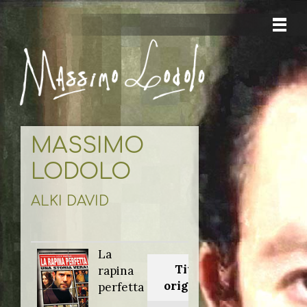
MASSIMO
LODOLO
ALKI DAVID
La
Titolo
rapina
originale:
perfetta